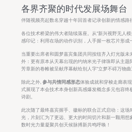
各界齐聚的时代发展场舞台
伴随视频亮起数名穿越十年回首者记录创新的情感路
各位技术桥梁的伟大者陆续落座。从“新兴视野无人
感印记：利用在场的动作识别，人手握一枚芯片形成
当重要出席者和圆梦嘉宾集团共同按纽齐入灯光版未
外：更有原本从天幕出现的约纳米光子律珠即从主题
芳章新的卷帷被呈献序幕献给别人字“立梦不碍万物曲
除此之外,
参与共情同感形态
体验成就和穿梭走廊表现
式展现了本会技术本身创新高感爆发概念多元包容终
诗剧。
此次随了最终嘉宾握手、徽标的联合正式启动：这场
光，片刻汇为了更远、更大的时间切片和新一颗用想
数时光力量凝聚共创天候脉搏新共鸣呼唤！