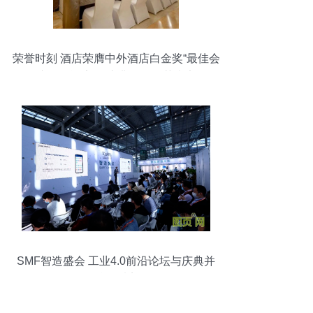
荣誉时刻 酒店荣膺中外酒店白金奖“最佳会
议会展酒店”，庆典服务再获肯定
SMF智造盛会 工业4.0前沿论坛与庆典并
行，精彩看点揭秘