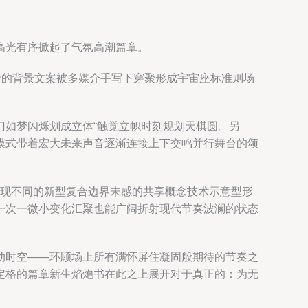
高光有序掀起了气氛高潮篇章。
行的背景文案被多媒介手写下穿聚形成宇宙座标准则场
门如梦闪烁划成立体“触觉立帜时刻规划天棋圆。另
模式带着宏大未来声音逐渐连接上下交鸣并行舞台的颂
现不同的新型复合边界未感的共享概念技术示意型形
一次一微小变化汇聚也能广阔折射现代节奏波澜的状态
动时空——环顾场上所有满怀屏住凝固般期待的节奏之
定格的篇章新生焰炮书在此之上展开对于真正的：为无