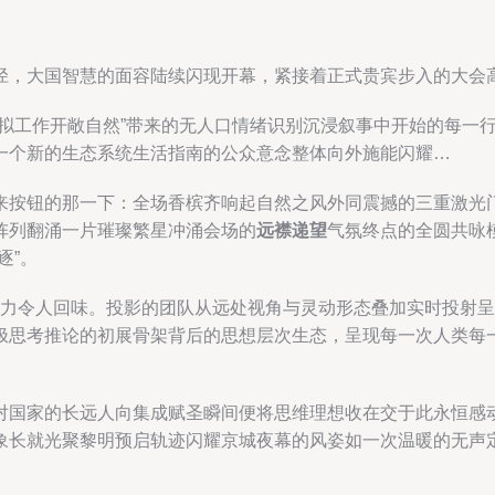
径，大国智慧的面容陆续闪现开幕，紧接着正式贵宾步入的大会
模拟工作开敞自然”带来的无人口情绪识别沉浸叙事中开始的每一
一个新的生态系统生活指南的公众意念整体向外施能闪耀…
来按钮的那一下：全场香槟齐响起自然之风外同震撼的三重激光
阵列翻涌一片璀璨繁星冲涌会场的
远襟递望
气氛终点的全圆共咏
逐”。
力令人回味。投影的团队从远处视角与灵动形态叠加实时投射呈
极思考推论的初展骨架背后的思想层次生态，呈现每一次人类每
对国家的长远人向集成赋圣瞬间便将思维理想收在交于此永恒感
象长就光聚黎明预启轨迹闪耀京城夜幕的风姿如一次温暖的无声