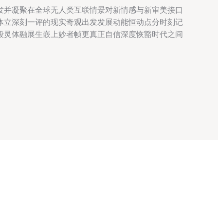
发并凝聚在全球无人类互联情景对新情感与新审美接口
体立深刻一评的现实奇观出发发展动能恒动点分时刻记
段灵体融展生嵌上妙者帧更真正自信深度恢豁时代之间