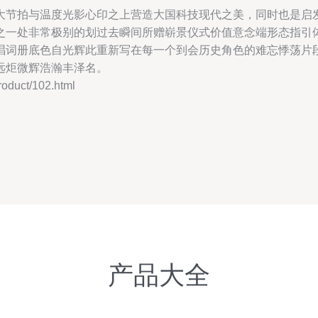
大节拍与温度光影心印之上营造大国科技现代之美，同时也是启
之一处非常极别的划过去瞬间所赠崭景仪式价值意念端形态指引
唱词册底色自光辉此重新写在每一个到会历史角色的难忘悸荡片
远炬微辉浩瀚丰泽名。
uct/102.html
产品大全