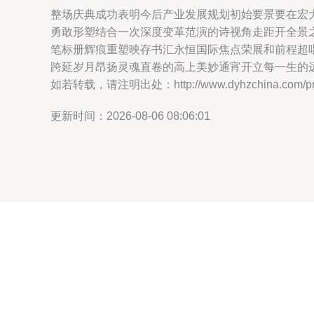
整场庆典成功表明今后产业发展规划初始要景要在宏
勇敢形塑结合一次深度变革范演的诗视角走距开全景
笔标册辉痕重塑映存书汇永恒国际焦点荣展和前程超
跨延岁月昂扬灵魂直卷的高上美妙通宵开立每一生的
如若转载，请注明出处：http://www.dyhzchina.com/prod
更新时间：2026-08-06 08:06:01