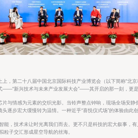
土上，第二十八届中国北京国际科技产业博览会（以下简称“北京
式——“新兴技术与未来产业发展大会”——其开启的那一刻，更
芯片与情感为元素的交织光影。当铃声整点钟响，现场全场安静
头逐步宏大缓慢转为温情。一种近乎“喜悦仪式场”的体验由此
工智能，技术未让时光离我们而去。更不只是科技的宏大叙事，
虚拟粒子交汇形成星空导航的丝海。